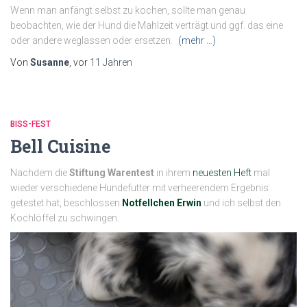
Wenn man anfängt selbst zu kochen, sollte man genau
beobachten, wie der Hund die Mahlzeit verträgt und ggf. das eine
oder andere weglassen oder ersetzen.
(mehr …)
Von
Susanne
, vor
11 Jahren
BISS-FEST
Bell Cuisine
Nachdem die
Stiftung Warentest
in ihrem
neuesten Heft
mal
wieder verschiedene Hundefutter mit verheerendem Ergebnis
getestet hat, beschlossen
Notfellchen Erwin
und ich selbst den
Kochlöffel zu schwingen.