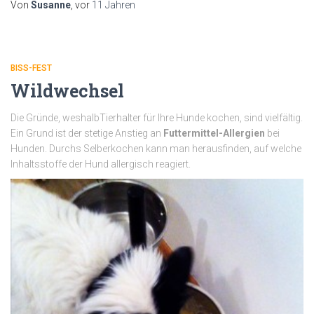
Von
Susanne
, vor
11 Jahren
BISS-FEST
Wildwechsel
Die Gründe, weshalbTierhalter für Ihre Hunde kochen, sind vielfältig.
Ein Grund ist der stetige Anstieg an
Futtermittel-Allergien
bei
Hunden. Durchs Selberkochen kann man herausfinden, auf welche
Inhaltsstoffe der Hund allergisch reagiert.