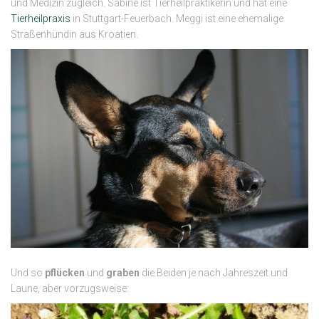
und Medizin zugleich. Sabine ist Tierheilpraktikerin und hat eine
Tierheilpraxis
in Stuttgart-Feuerbach. Meggi ist eine ehemalige
Straßenhündin aus Kroatien.
Und so
pflücken
und
graben
die Beiden je nach Jahreszeit und
Laune, aber vorzugsweise: