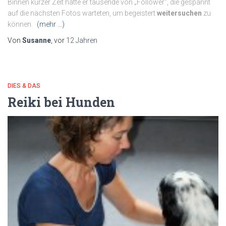
Binnen kurzer Zeit hatte er tausende von „Follower“, die gespannt
auf die nächsten Fotos warteten, um begeistert
weitersuchen
zu
können.
(mehr …)
Von
Susanne
, vor
12 Jahren
DIES & DAS
Reiki bei Hunden