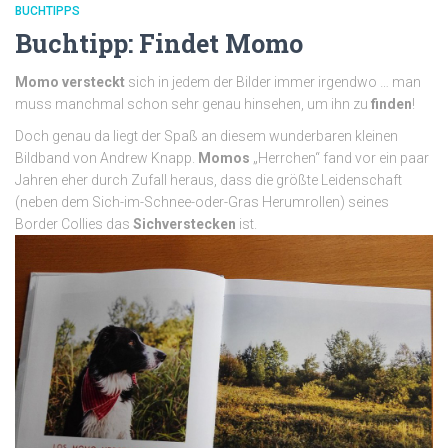
BUCHTIPPS
Buchtipp: Findet Momo
Momo
versteckt
sich in jedem der Bilder immer irgendwo … man
muss manchmal schon sehr genau hinsehen, um ihn zu
finden
!
Doch genau da liegt der Spaß an diesem wunderbaren kleinen
Bildband von Andrew Knapp.
Momos
„Herrchen“ fand vor ein paar
Jahren eher durch Zufall heraus, dass die größte Leidenschaft
(neben dem Sich-im-Schnee-oder-Gras Herumrollen) seines
Border Collies das
Sichverstecken
ist.