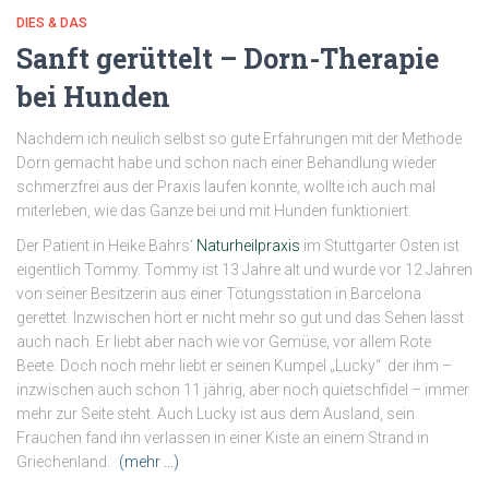
DIES & DAS
Sanft gerüttelt – Dorn-Therapie
bei Hunden
Nachdem ich neulich selbst so gute Erfahrungen mit der Methode
Dorn gemacht habe und schon nach einer Behandlung wieder
schmerzfrei aus der Praxis laufen konnte, wollte ich auch mal
miterleben, wie das Ganze bei und mit Hunden funktioniert.
Der Patient in Heike Bahrs‘
Naturheilpraxis
im Stuttgarter Osten ist
eigentlich Tommy. Tommy ist 13 Jahre alt und wurde vor 12 Jahren
von seiner Besitzerin aus einer Tötungsstation in Barcelona
gerettet. Inzwischen hört er nicht mehr so gut und das Sehen lässt
auch nach. Er liebt aber nach wie vor Gemüse, vor allem Rote
Beete. Doch noch mehr liebt er seinen Kumpel „Lucky“ der ihm –
inzwischen auch schon 11 jährig, aber noch quietschfidel – immer
mehr zur Seite steht. Auch Lucky ist aus dem Ausland, sein
Frauchen fand ihn verlassen in einer Kiste an einem Strand in
Griechenland.
(mehr …)