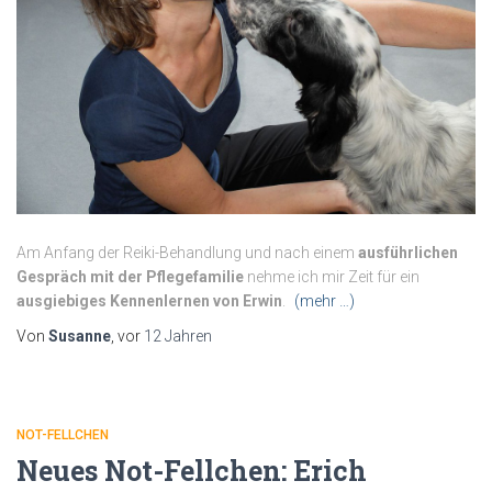
Am Anfang der Reiki-Behandlung und nach einem
ausführlichen
Gespräch mit der Pflegefamilie
nehme ich mir Zeit für ein
ausgiebiges Kennenlernen von Erwin
.
(mehr …)
Von
Susanne
, vor
12 Jahren
NOT-FELLCHEN
Neues Not-Fellchen: Erich