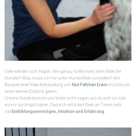
Viele werden sich fragen: Wie genau funktioniert denn Reiki bei
Hunden? Was muss ich mir unter Hunde-Reiki vorstellen? Am
Beispiel einer Reiki-Behandlung von
Not-Fellchen Erwin
möchte ich
einen kleinen Einblick geben:
Unsere Hunde können uns leider nicht sagen, wo es weh tut oder
wovor sie Angst haben. Dadurch erfordert Reiki an Tieren sehr
viel
Einfühlungsvermögen, Intuition und Erfahrung.