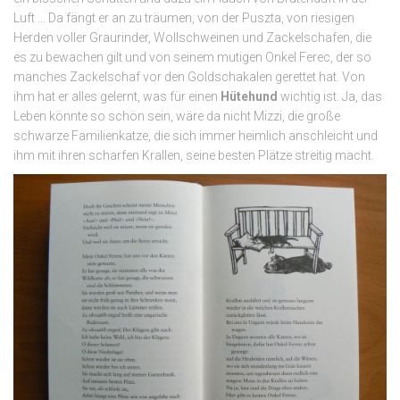
Luft … Da fängt er an zu träumen, von der Puszta, von riesigen
Herden voller Graurinder, Wollschweinen und Zackelschafen, die
es zu bewachen gilt und von seinem mutigen Onkel Ferec, der so
manches Zackelschaf vor den Goldschakalen gerettet hat. Von
ihm hat er alles gelernt, was für einen
Hütehund
wichtig ist. Ja, das
Leben könnte so schön sein, wäre da nicht Mizzi, die große
schwarze Familienkatze, die sich immer heimlich anschleicht und
ihm mit ihren scharfen Krallen, seine besten Plätze streitig macht.