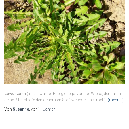
Löwenzahn
(ist ein wahrer Energieriegel von der Wiese, der durch
seine Bitterstoffe den gesamten Stoffwechsel ankurbelt)
(mehr …)
Von
Susanne
, vor
11 Jahren