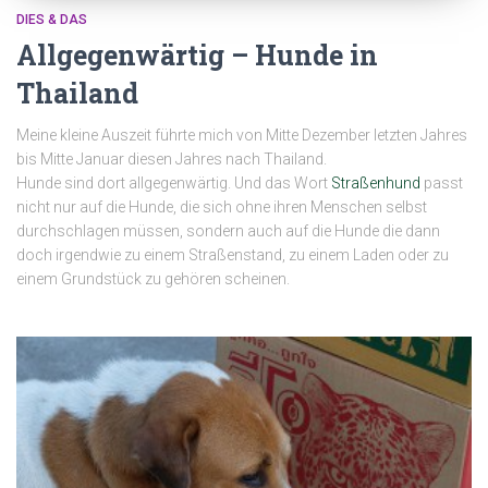
DIES & DAS
Allgegenwärtig – Hunde in
Thailand
Meine kleine Auszeit führte mich von Mitte Dezember letzten Jahres
bis Mitte Januar diesen Jahres nach Thailand.
Hunde sind dort allgegenwärtig. Und das Wort
Straßenhund
passt
nicht nur auf die Hunde, die sich ohne ihren Menschen selbst
durchschlagen müssen, sondern auch auf die Hunde die dann
doch irgendwie zu einem Straßenstand, zu einem Laden oder zu
einem Grundstück zu gehören scheinen.