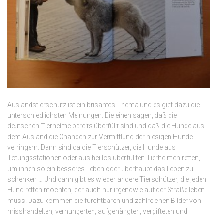
Auslandstierschutz ist ein brisantes Thema und es gibt dazu die
unterschiedlichsten Meinungen. Die einen sagen, daß die
deutschen Tierheime bereits überfüllt sind und daß die Hunde aus
dem Ausland die Chancen zur Vermittlung der hiesigen Hunde
verringern. Dann sind da die Tierschützer, die Hunde aus
Tötungsstationen oder aus heillos überfüllten Tierheimen retten,
um ihnen so ein besseres Leben oder überhaupt das Leben zu
schenken … Und dann gibt es wieder andere Tierschützer, die jeden
Hund retten möchten, der auch nur irgendwie auf der Straße leben
muss. Dazu kommen die furchtbaren und zahlreichen Bilder von
misshandelten, verhungerten, aufgehängten, vergifteten und