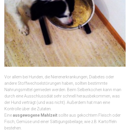
Vor allem bei Hunden, die Nierenerkrankungen, Diabetes oder
andere Stoffwechselstörungen haben, sollten bestimmte
Nahrungsmittel gemieden werden. Beim Selberkochen kann man
durch eine Ausschlussdiät sehr schnell herausbekommen, was
der Hund verträgt (und was nicht). Außerdem hat man eine
Kontrolle über die Zutaten.
Eine
ausgewogene Mahlzeit
sollte aus gekochtem Fleisch oder
Fisch, Gemüse und einer Sättigungsbeilage, wie z.B. Kartoffeln
bestehen.