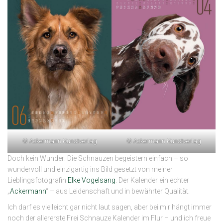
© Ackermann Kunstverlag
© Ackermann Kunstverlag
Doch kein Wunder: Die Schnauzen begeistern einfach – so
wundervoll und einzigartig ins Bild gesetzt von meiner
Lieblingsfotografin
Elke Vogelsang
. Der Kalender ein echter
„
Ackermann
“ – aus Leidenschaft und in bewährter Qualität.
Ich darf es vielleicht gar nicht laut sagen, aber bei mir hängt immer
noch der allererste Frei Schnauze Kalender im Flur – und ich freue