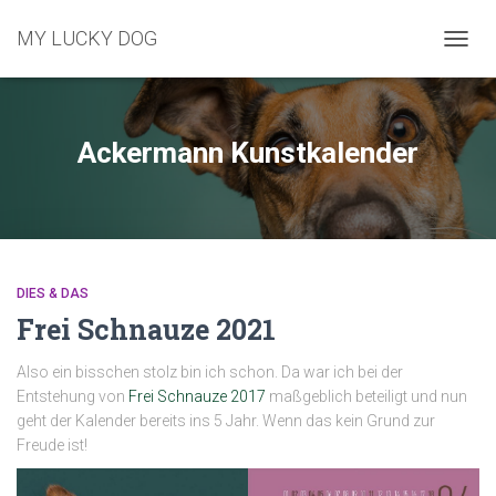
MY LUCKY DOG
NAVIG
UMSC
Ackermann Kunstkalender
DIES & DAS
Frei Schnauze 2021
Also ein bisschen stolz bin ich schon. Da war ich bei der
Entstehung von
Frei Schnauze 2017
maßgeblich beteiligt und nun
geht der Kalender bereits ins 5 Jahr. Wenn das kein Grund zur
Freude ist!