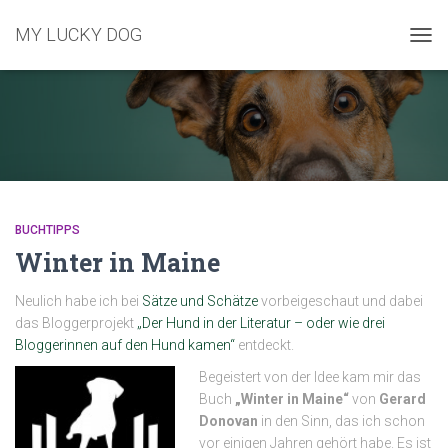
MY LUCKY DOG
NAVI
UMS
BUCHTIPPS
Winter in Maine
Neulich habe ich bei
Sätze und Schätze
vorbeigeschaut und dabei
das Bloggerprojekt
„Der Hund in der Literatur – oder wie drei
Bloggerinnen auf den Hund kamen“
entdeckt.
Begeistert von der Idee kam mir das
Buch
„Winter in Maine“
von
Gerard
Donovan
in den Sinn, das ich schon
vor einigen Jahren gehört habe. Es ist