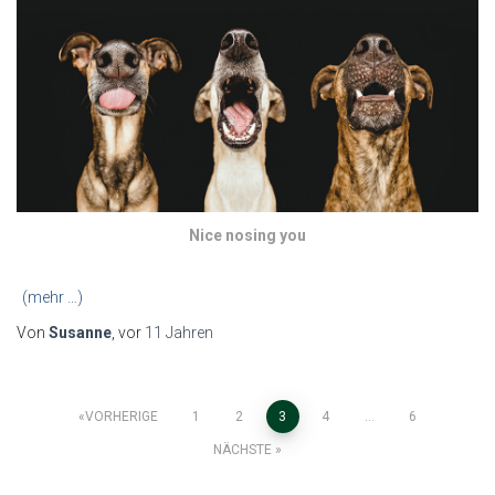
Nice nosing you
(mehr …)
Von
Susanne
, vor
11 Jahren
Seitennummerierung
VORHERIGE
1
2
3
4
…
6
NÄCHSTE
der