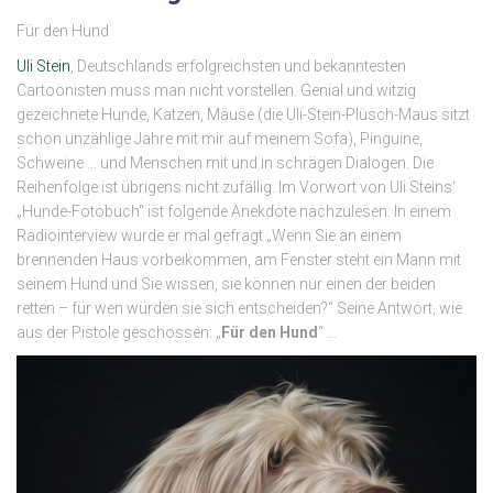
Für den Hund
Uli Stein
, Deutschlands erfolgreichsten und bekanntesten
Cartoonisten muss man nicht vorstellen. Genial und witzig
gezeichnete Hunde, Katzen, Mäuse (die Uli-Stein-Plüsch-Maus sitzt
schon unzählige Jahre mit mir auf meinem Sofa), Pinguine,
Schweine … und Menschen mit und in schrägen Dialogen. Die
Reihenfolge ist übrigens nicht zufällig. Im Vorwort von Uli Steins‘
„Hunde-Fotobuch“ ist folgende Anekdote nachzulesen: In einem
Radiointerview wurde er mal gefragt „Wenn Sie an einem
brennenden Haus vorbeikommen, am Fenster steht ein Mann mit
seinem Hund und Sie wissen, sie können nur einen der beiden
retten – für wen würden sie sich entscheiden?“ Seine Antwort, wie
aus der Pistole geschossen: „
Für den Hund
“ …