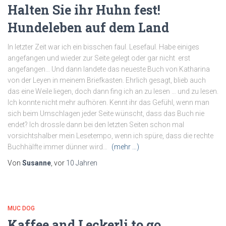
Halten Sie ihr Huhn fest!
Hundeleben auf dem Land
In letzter Zeit war ich ein bisschen faul. Lesefaul. Habe einiges
angefangen und wieder zur Seite gelegt oder gar nicht erst
angefangen… Und dann landete das neueste Buch von Katharina
von der Leyen in meinem Briefkasten. Ehrlich gesagt, blieb auch
das eine Weile liegen, doch dann fing ich an zu lesen … und zu lesen.
Ich konnte nicht mehr aufhören. Kennt ihr das Gefühl, wenn man
sich beim Umschlagen jeder Seite wünscht, dass das Buch nie
endet? Ich drossle dann bei den letzten Seiten schon mal
vorsichtshalber mein Lesetempo, wenn ich spüre, dass die rechte
Buchhälfte immer dünner wird…
(mehr …)
Von
Susanne
, vor
10 Jahren
MUC DOG
Kaffee and Leckerli to go