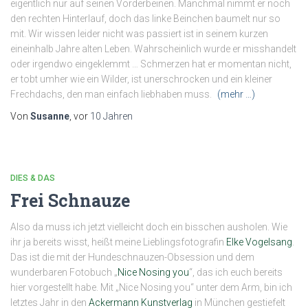
eigentlich nur auf seinen Vorderbeinen. Manchmal nimmt er noch
den rechten Hinterlauf, doch das linke Beinchen baumelt nur so
mit. Wir wissen leider nicht was passiert ist in seinem kurzen
eineinhalb Jahre alten Leben. Wahrscheinlich wurde er misshandelt
oder irgendwo eingeklemmt … Schmerzen hat er momentan nicht,
er tobt umher wie ein Wilder, ist unerschrocken und ein kleiner
Frechdachs, den man einfach liebhaben muss.
(mehr …)
Von
Susanne
, vor
10 Jahren
DIES & DAS
Frei Schnauze
Also da muss ich jetzt vielleicht doch ein bisschen ausholen. Wie
ihr ja bereits wisst, heißt meine Lieblingsfotografin
Elke Vogelsang
.
Das ist die mit der Hundeschnauzen-Obsession und dem
wunderbaren Fotobuch „
Nice Nosing you
“, das ich euch bereits
hier vorgestellt habe. Mit „Nice Nosing you“ unter dem Arm, bin ich
letztes Jahr in den
Ackermann Kunstverlag
in München gestiefelt