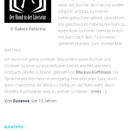
eines der Bücher, die man nie wieder
vergisst und das zu meinen
Lieblingsbüchern gehört, obwohl ich
mir geschworen habe es nie mehr zu
© Sabine Delorme
lesen, bzw. zu hören. Denn es brach
mir, kurz nach dem Tod meines
geliebten Hundes, zum zweiten Mal
das Herz.
Ich lasse mir gerne vorlesen. Besonders wenn Roman und
Vorleser zu einer so wunderbaren Einheit werden, wie beim
Hörbuch „Winter in Maine“ gelesen von
Markus Hoffmann
. Die
Sprache des Romans ist einzigartig. Hier sitzt jeder Satz, auch
wenn manchmal der Wind so heftig um die Hütte weht, dass
einzelne Buchstaben weg zu wirbeln scheinen.
(mehr …)
Von
Susanne
, vor
10 Jahren
BUCHTIPPS