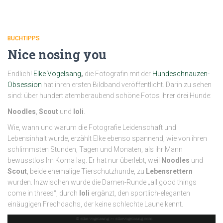
BUCHTIPPS
Nice nosing you
Endlich!
Elke Vogelsang
,
die Fotografin mit der
Hundeschnauzen-
Obsession
hat ihren ersten Bildband veröffentlicht. Darin zu sehen
sind: über hundert atemberaubend schöne Fotos ihrer drei Hunde:
Noodles
,
Scout
und
Ioli
.
Wie, wann und warum die Fotografie Leidenschaft und
Lebensinhalt wurde, erzählt Elke ebenso spannend, wie von ihren
schlimmsten Stunden, Tagen und Monaten, als ihr Mann
bewusstlos Im Koma lag. Er hat nur überlebt, weil
Noodles
und
Scout
, beide ehemalige Tierschutzhunde, zu
Lebensrettern
wurden. Inzwischen wurde die Damen-Runde „all good things
come in threes“, durch
Ioli
ergänzt, den sportlich-eleganten
einäugigen Frechdachs, der keine schlechte Laune kennt.