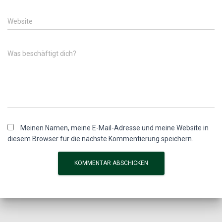
Website
Was beschäftigt dich?
Meinen Namen, meine E-Mail-Adresse und meine Website in
diesem Browser für die nächste Kommentierung speichern.
A
l
t
e