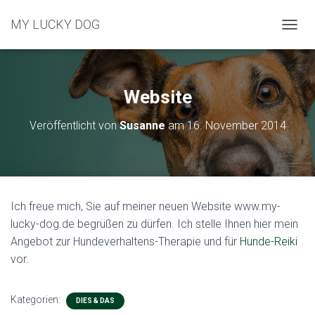
MY LUCKY DOG
N
A
V
I
G
Website
A
T
Veröffentlicht von
Susanne
am
16. November 2014
I
O
N
U
M
S
Ich freue mich, Sie auf meiner neuen Website www.my-
C
lucky-dog.de begrüßen zu dürfen. Ich stelle Ihnen hier mein
H
A
Angebot zur Hundeverhaltens-Therapie und für
Hunde-Reiki
L
vor.
T
E
N
Kategorien:
DIES & DAS