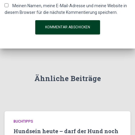
Meinen Namen, meine E-Mail-Adresse und meine Website in
diesem Browser für die nächste Kommentierung speichern.
A
l
t
e
r
n
Ähnliche Beiträge
a
t
i
v
e
:
BUCHTIPPS
Hundsein heute – darf der Hund noch