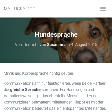
MY LUCKY DOG
N
A
V
I
G
Hundesprache
A
T
Veröffentlicht von
Susanne
am
4. August 2015
I
O
N
U
M
S
Mimik und Körpersprache richtig deuten.
C
H
Kommunikation kann nur funktionieren, wenn beide Partner
A
L
die
gleiche Sprache
sprechen. Für Handlungen und
T
Verhaltensweisen gilt das ebenfalls. Mensch und Hund
E
kommunizieren permanent miteinander. Klappt es mit der
N
Kommunikation bedeutet das ein entspanntes Miteinander,