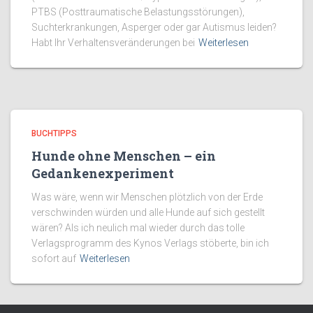
PTBS (Posttraumatische Belastungsstörungen),
Suchterkrankungen, Asperger oder gar Autismus leiden?
Habt Ihr Verhaltensveränderungen bei
Weiterlesen
BUCHTIPPS
Hunde ohne Menschen – ein
Gedankenexperiment
Was wäre, wenn wir Menschen plötzlich von der Erde
verschwinden würden und alle Hunde auf sich gestellt
wären? Als ich neulich mal wieder durch das tolle
Verlagsprogramm des Kynos Verlags stöberte, bin ich
sofort auf
Weiterlesen