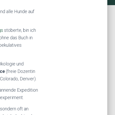
nd alle Hunde auf
gs
stöberte, bin ich
ohne das Buch in
pekulatives
Ökologie und
rce
(freie Dozentin
 Colorado, Denver).
pannende Expedition
nexperiment.
 sondern oft an