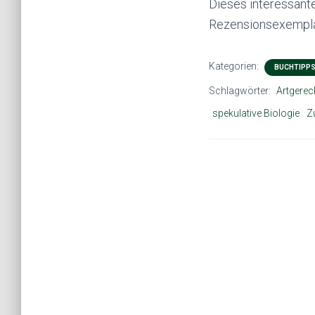
Dieses interessant
Rezensionsexemplar
Kategorien:
BUCHTIPP
Schlagwörter:
Artgerec
spekulative Biologie
Z