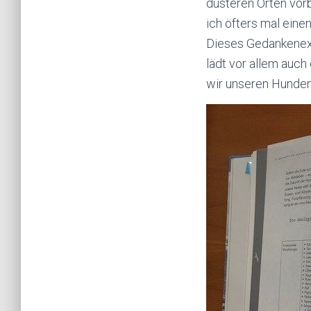
düsteren Orten vorb
ich öfters mal ein
Dieses Gedankenexp
lädt vor allem auc
wir unseren Hunden