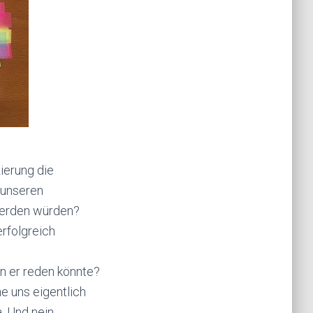
ierung die
 unseren
 werden würden?
rfolgreich
nn er reden könnte?
e uns eigentlich
. Und nein.