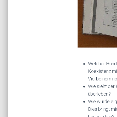
Welcher Hund 
Koexistenz mi
Vierbeinern no
Wie sieht der
überleben?
Wie würde eig
Dies bringt m
besser dran? D