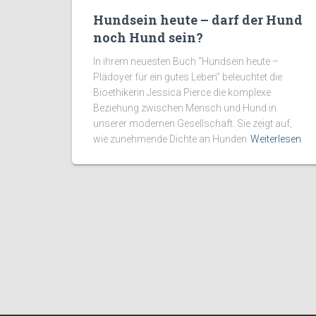
Hundsein heute – darf der Hund
noch Hund sein?
In ihrem neuesten Buch “Hundsein heute –
Plädoyer für ein gutes Leben” beleuchtet die
Bioethikerin Jessica Pierce die komplexe
Beziehung zwischen Mensch und Hund in
unserer modernen Gesellschaft. Sie zeigt auf,
wie zunehmende Dichte an Hunden
Weiterlesen