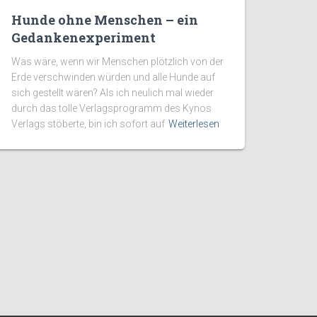
Hunde ohne Menschen – ein
Gedankenexperiment
Was wäre, wenn wir Menschen plötzlich von der
Erde verschwinden würden und alle Hunde auf
sich gestellt wären? Als ich neulich mal wieder
durch das tolle Verlagsprogramm des Kynos
Verlags stöberte, bin ich sofort auf
Weiterlesen