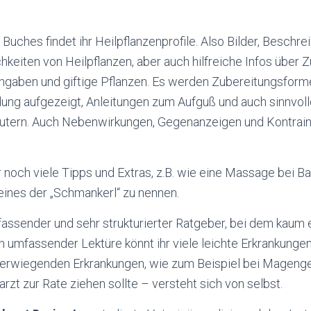
 Buches findet ihr Heilpflanzenprofile. Also Bilder, Beschr
eiten von Heilpflanzen, aber auch hilfreiche Infos über 
gaben und giftige Pflanzen. Es werden Zubereitungsformen
ng aufgezeigt, Anleitungen zum Aufguß und auch sinnvol
äutern. Auch Nebenwirkungen, Gegenanzeigen und Kontrain
r noch viele Tipps und Extras, z.B. wie eine Massage bei
 eines der „Schmankerl“ zu nennen.
assender und sehr strukturierter Ratgeber, bei dem kaum 
h umfassender Lektüre könnt ihr viele leichte Erkrankungen
erwiegenden Erkrankungen, wie zum Beispiel bei Magen
rzt zur Rate ziehen sollte – versteht sich von selbst.