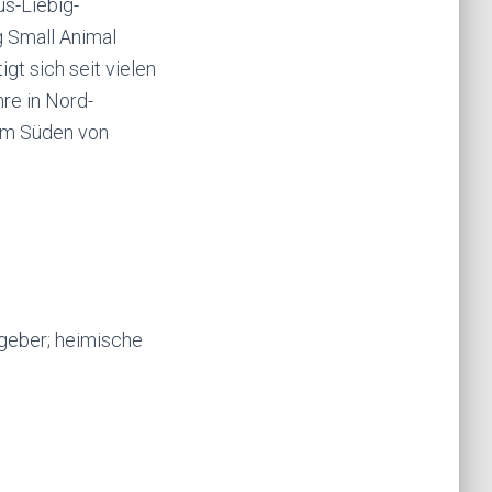
us-Liebig-
g Small Animal
igt sich seit vielen
hre in Nord-
 im Süden von
geber; heimische