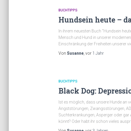
BUCHTIPPS
Hundsein heute – d
In ihrem neuesten Buch “Hundsein heute 
Mensch und Hund in unserer modernen Ge
Einschränkung der Freiheiten unserer vie
Von
Susanne
, vor
1 Jahr
BUCHTIPPS
Black Dog: Depress
Ist es möglich, dass unsere Hunde an v
Angststörungen, Zwangsstörungen, ADH
Suchterkrankungen, Asperger oder gar A
könnt? Oder habt ihr schon vieles auspr
Von
Susanne
, vor
3 Jahren