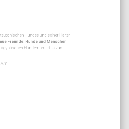
eutonischen Hundes und seiner Halter
eue Freunde: Hunde und Menschen
der ägyptischen Hundemumie bis zum
.v.m.