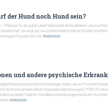
arf der Hund noch Hund sein?
– Plädoyer für ein gutes Leben” beleuchtet die Bioethikerin Jessica Pi
sellschaft. Sie zeigt auf, wie zunehmende Dichte an Hunden und Mensc
rbeinigen Freunde führt. Die
Weiterlesen
ionen und andere psychische Erkra
ergleichbaren psychischen Erkrankungen leiden, wie wir? Können Hunde 
S (Aufmerksamkeitsdefizit-/Hyperaktivitätsstörungen), PTBS (Posttr
utismus leiden? Habt Ihr Verhaltensveränderungen bei eurem Hund bemerkt
obiert
Weiterlesen