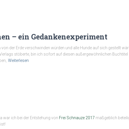
en – ein Gedankenexperiment
von der Erde verschwinden würden und alle Hunde auf sich gestellt wäre
erlags stöberte, bin ich sofort auf diesen außergewöhnlichen Buchti
ben,
Weiterlesen
Da war ich bei der Entstehung von
Frei Schnauze 2017
maßgeblich beteilig
st!