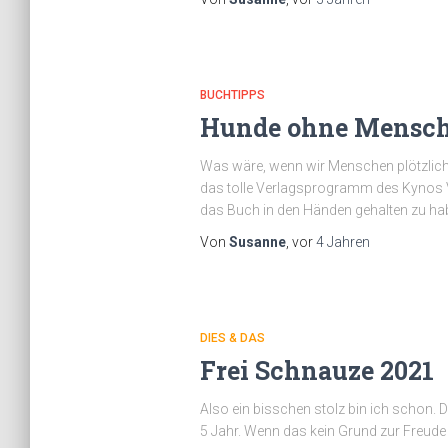
BUCHTIPPS
Hunde ohne Mensch
Was wäre, wenn wir Menschen plötzlich 
das tolle Verlagsprogramm des Kynos V
das Buch in den Händen gehalten zu ha
Von
Susanne
, vor
4 Jahren
DIES & DAS
Frei Schnauze 2021
Also ein bisschen stolz bin ich schon. 
5 Jahr. Wenn das kein Grund zur Freude i