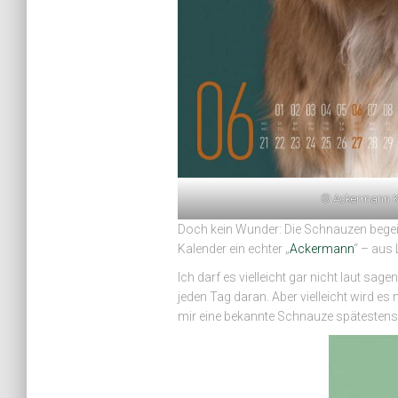
© Ackermann K
Doch kein Wunder: Die Schnauzen begeist
Kalender ein echter „
Ackermann
“ – aus 
Ich darf es vielleicht gar nicht laut sa
jeden Tag daran. Aber vielleicht wird e
mir eine bekannte Schnauze spätestens 