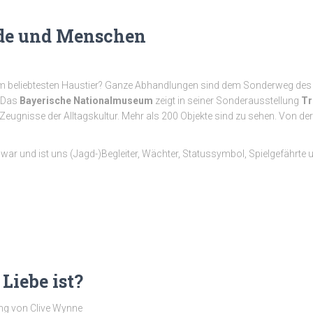
nde und Menschen
beliebtesten Haustier? Ganze Abhandlungen sind dem Sonderweg des t
 Das
Bayerische
Nationalmuseum
zeigt in seiner Sonderausstellung
Tr
Zeugnisse der Alltagskultur. Mehr als 200 Objekte sind zu sehen. Von 
r war und ist uns (Jagd-)Begleiter, Wächter, Statussymbol, Spielgefährte u
Liebe ist?
g von Clive Wynne